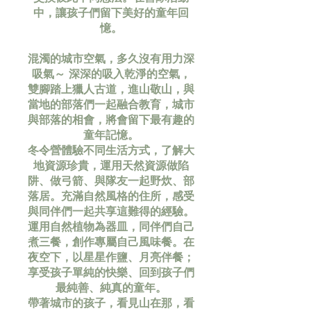
中，讓孩子們留下美好的童年回
憶。
混濁的城市空氣，多久沒有用力深
吸氣～ 深深的吸入乾淨的空氣，
雙腳踏上獵人古道，進山敬山，與
當地的部落們一起融合教育，城市
與部落的相會，將會留下最有趣的
童年記憶。
冬令營體驗不同生活方式，了解大
地資源珍貴，運用天然資源做陷
阱、做弓箭、與隊友一起野炊、部
落居。充滿自然風格的住所，感受
與同伴們一起共享這難得的經驗。
運用自然植物為器皿，同伴們自己
煮三餐，創作專屬自己風味餐。在
夜空下，以星星作鹽、月亮伴餐；
享受孩子單純的快樂、回到孩子們
最純善、純真的童年。
帶著城市的孩子，看見山在那，看