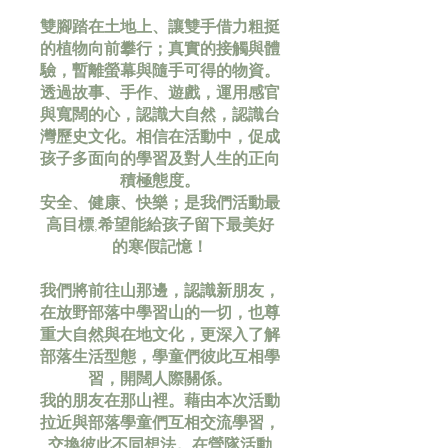
雙腳踏在土地上、讓雙手借力粗挺
的植物向前攀行；真實的接觸與體
驗，暫離螢幕與隨手可得的物資。
透過故事、手作、遊戲，運用感官
與寬闊的心，認識大自然，認識台
灣歷史文化。相信在活動中，促成
孩子多面向的學習及對人生的正向
積極態度。
安全、健康、快樂；是我們活動最
高目標,希望能給孩子留下最美好
的寒假記憶！
我們將前往山那邊，認識新朋友，
在放野部落中學習山的一切，也尊
重大自然與在地文化，更深入了解
部落生活型態，學童們彼此互相學
習，開闊人際關係。
我的朋友在那山裡。藉由本次活動
拉近與部落學童們互相交流學習，
交換彼此不同想法。在營隊活動